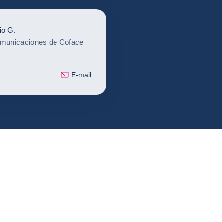
io G.
omunicaciones de Coface
E-mail