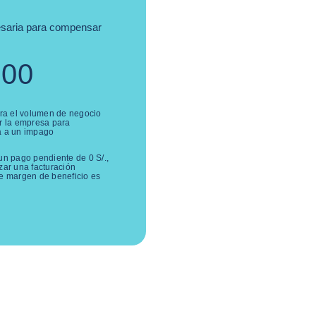
cesaria para compensar
000
tra el volumen de negocio
r la empresa para
a a un impago
 un pago pendiente de
0
S/.
,
zar una facturación
de margen de beneficio es