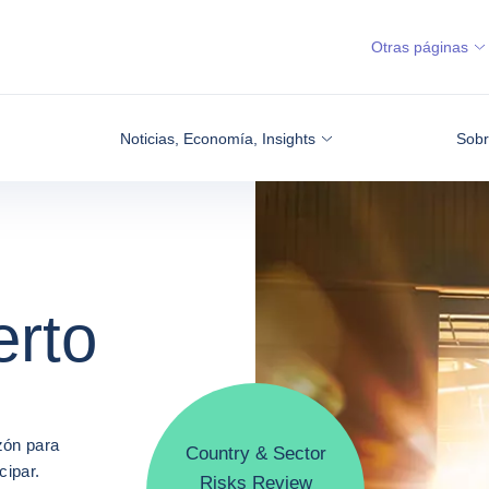
Otras páginas
Noticias, Economía, Insights
Sobr
obranza
n comercial,
obranza
erto
a
erto
al
al
zón para
zón para
Country & Sector
Country & Sector
cipar.
cipar.
Risks Review
Risks Review