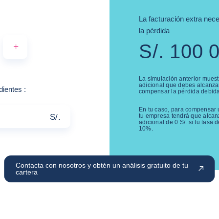
La facturación extra ne
la pérdida
S/.
100 
+
La simulación anterior mues
adicional que debes alcanza
Ejemplo: 10.000
ndientes
:
compensar la pérdida debid
En tu caso, para compensar
S/.
tu empresa tendrá que alcan
adicional de
0
S/.
si tu tasa 
10
%.
Contacta con nosotros y obtén un análisis gratuito de tu
cartera