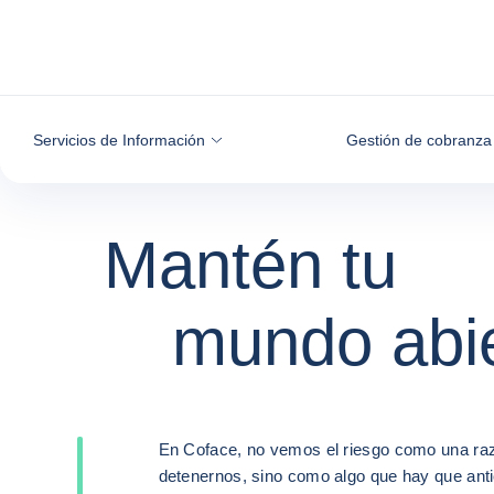
Ir al contenido
Servicios de Información
Gestión de cobranza
Gestión de c
Mantén tu
La informació
Gestión de c
Mantén tu
nacional
mundo abi
como nunc
nacional
mundo abi
e internacion
la has visto
e internacion
En Coface, no vemos el riesgo como una ra
En Coface, no vemos el riesgo como una ra
detenernos, sino como algo que hay que anti
detenernos, sino como algo que hay que anti