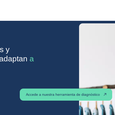
s y
e adaptan
a
Accede a nuestra herramienta de diagnóstico