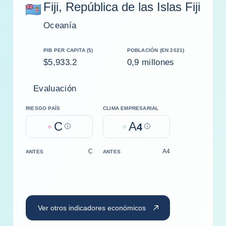
Fiji, República de las Islas Fiji
Oceanía
PIB PER CAPITA ($)
POBLACIÓN (EN 2021)
$5,933.2
0,9 millones
Evaluación
RIESGO PAÍS
CLIMA EMPRESARIAL
C
A
Help
4
Help
C
A4
ANTES
ANTES
Ver otros indicadores económicos