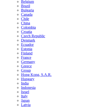
Belgium
Brazil
Bulgaria
Canada
Chile
China
Colombia
Croatia
Czech Republic
Denmark
Ecuador
Estonia
Finland
France
Germany
Greece
Group
Hong Kong, S.A.R.
Hungary
India
Indonesia
Israel
Italy
Japan
Latvia