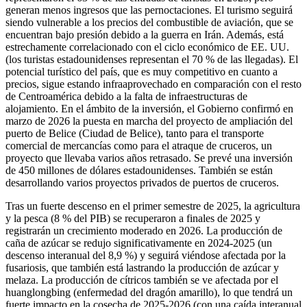
generan menos ingresos que las pernoctaciones. El turismo seguirá
siendo vulnerable a los precios del combustible de aviación, que se
encuentran bajo presión debido a la guerra en Irán. Además, está
estrechamente correlacionado con el ciclo económico de EE. UU.
(los turistas estadounidenses representan el 70 % de las llegadas). El
potencial turístico del país, que es muy competitivo en cuanto a
precios, sigue estando infraaprovechado en comparación con el resto
de Centroamérica debido a la falta de infraestructuras de
alojamiento. En el ámbito de la inversión, el Gobierno confirmó en
marzo de 2026 la puesta en marcha del proyecto de ampliación del
puerto de Belice (Ciudad de Belice), tanto para el transporte
comercial de mercancías como para el atraque de cruceros, un
proyecto que llevaba varios años retrasado. Se prevé una inversión
de 450 millones de dólares estadounidenses. También se están
desarrollando varios proyectos privados de puertos de cruceros.
Tras un fuerte descenso en el primer semestre de 2025, la agricultura
y la pesca (8 % del PIB) se recuperaron a finales de 2025 y
registrarán un crecimiento moderado en 2026. La producción de
caña de azúcar se redujo significativamente en 2024-2025 (un
descenso interanual del 8,9 %) y seguirá viéndose afectada por la
fusariosis, que también está lastrando la producción de azúcar y
melaza. La producción de cítricos también se ve afectada por el
huanglongbing (enfermedad del dragón amarillo), lo que tendrá un
fuerte impacto en la cosecha de 2025-2026 (con una caída interanual