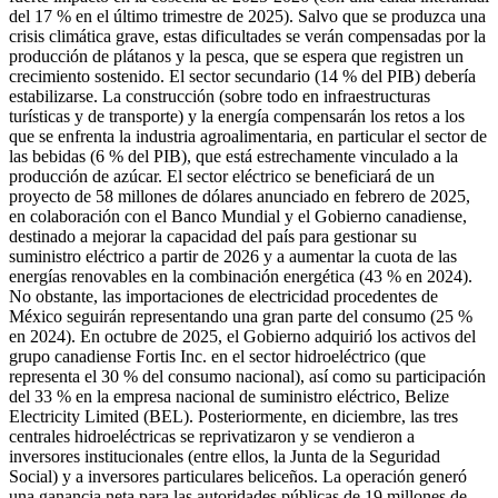
del 17 % en el último trimestre de 2025). Salvo que se produzca una
crisis climática grave, estas dificultades se verán compensadas por la
producción de plátanos y la pesca, que se espera que registren un
crecimiento sostenido. El sector secundario (14 % del PIB) debería
estabilizarse. La construcción (sobre todo en infraestructuras
turísticas y de transporte) y la energía compensarán los retos a los
que se enfrenta la industria agroalimentaria, en particular el sector de
las bebidas (6 % del PIB), que está estrechamente vinculado a la
producción de azúcar. El sector eléctrico se beneficiará de un
proyecto de 58 millones de dólares anunciado en febrero de 2025,
en colaboración con el Banco Mundial y el Gobierno canadiense,
destinado a mejorar la capacidad del país para gestionar su
suministro eléctrico a partir de 2026 y a aumentar la cuota de las
energías renovables en la combinación energética (43 % en 2024).
No obstante, las importaciones de electricidad procedentes de
México seguirán representando una gran parte del consumo (25 %
en 2024). En octubre de 2025, el Gobierno adquirió los activos del
grupo canadiense Fortis Inc. en el sector hidroeléctrico (que
representa el 30 % del consumo nacional), así como su participación
del 33 % en la empresa nacional de suministro eléctrico, Belize
Electricity Limited (BEL). Posteriormente, en diciembre, las tres
centrales hidroeléctricas se reprivatizaron y se vendieron a
inversores institucionales (entre ellos, la Junta de la Seguridad
Social) y a inversores particulares beliceños. La operación generó
una ganancia neta para las autoridades públicas de 19 millones de