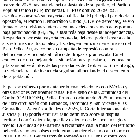
marzo de 2025 tras una victoria aplastante de su partido, el Partido
Popular Unido (PUP, izquierda). El PUP obtuvo 26 de los 31
escaños y conservó su mayoría cualificada. El principal partido de la
oposición, el Partido Democrático Unido (UDP, de derechas), se vio
frenado por divisiones internas en unas elecciones marcadas por una
baja participación (64,8 %, la tasa más baja desde la independencia).
Respaldado por esta mayoría renovada, debería poder llevar a cabo
sus reformas institucionales y fiscales, en particular en el marco del
Plan Belice 2.0, así como su campaña de represión contra la
delincuencia vinculada al tráfico de drogas a gran escala. En el
contexto de una mejora de la situación presupuestaria, la educación
y la sanidad serán dos de las prioridades del Gobierno. Sin embargo,
la violencia y la delincuencia seguirán alimentando el descontento
de la población.
El país se esfuerza por mantener buenas relaciones con México y
otras naciones centroamericanas. En el seno de la Comunidad del
Caribe (CARICOM), Belice firmó en octubre de 2025 un acuerdo
de libre circulación con Barbados, Dominica y San Vicente y las
Granadinas. Además, a finales de 2026, la Corte Internacional de
Justicia (CIJ) podría emitir su fallo definitivo sobre la disputa
territorial con Guatemala, que lleva latente desde hace un siglo y
medio. La ciudad de Guatemala reclamaba casi la mitad del territorio
beliceño y ambos países decidieron someter el asunto a la Corte en
2018. En 2022, Belice también sometió a la CIJ una disputa con