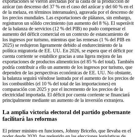
exportaciones se vieron afectadas por la caída de la producción de
azúcar (un descenso del 37 % en el caso del azúcar y del 60 % en el
de la melaza, en términos interanuales), agravada por el descenso de
los precios mundiales. Las exportaciones de plátanos, sin embargo,
registraron un sólido crecimiento (un aumento del 8 %). El superávit
de la balanza de servicios (12 % del PIB) no pudo compensar el
aumento del déficit comercial en un contexto de estancamiento de
los ingresos por turismo, mientras que las remesas (1 % del PIB en
2025) se redujeron ligeramente debido al endurecimiento de la
política migratoria de EE. UU. En 2026, se espera que el déficit por
cuenta corriente se estabilice gracias a una ligera mejora de las
exportaciones de productos alimenticios (el 85 % del total). También
podría contribuir a ello un aumento de los ingresos por turismo, que
dependen de las perspectivas económicas de EE. UU. No obstante,
la balanza seguirá viéndose lastrada por el aumento de los precios de
los combustibles (el 10 % del total de las importaciones) en
comparación con 2025 y por el incremento de los precios de la
electricidad importada. El déficit por cuenta corriente se financiará
principalmente mediante un aumento de la inversión extranjera.
La amplia victoria electoral del partido gobernante
facilitará las reformas
El primer ministro en funciones, Johnny Briceño, que llevaba en el
poder desde 2020, fue reelegido en las elecciones legislativas de