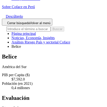
Sobre Coface en Perú
Descúbrelo
Cerrar búsqueda
Volver al menú
Buscar
Página principal
Noticias, Economía, Insights
Análisis Riesgo País y sectorial Coface
Belice
Belice
América del Sur
PIB per Capita ($)
$7,592.0
Población (en 2021)
0,4 millones
Evaluación