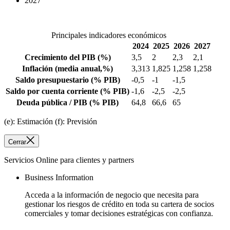
2027
Principales indicadores económicos
2024
2025
2026
2027
Crecimiento del PIB
(%)
3,5
2
2,3
2,1
Inflación
(media anual,%)
3,313
1,825
1,258
1,258
Saldo presupuestario
(% PIB)
-0,5
-1
-1,5
Saldo por cuenta corriente
(% PIB)
-1,6
-2,5
-2,5
Deuda pública / PIB
(% PIB)
64,8
66,6
65
(e): Estimación (f): Previsión
Cerrar
Servicios Online para clientes y partners
Business Information
Acceda a la información de negocio que necesita para
gestionar los riesgos de crédito en toda su cartera de socios
comerciales y tomar decisiones estratégicas con confianza.