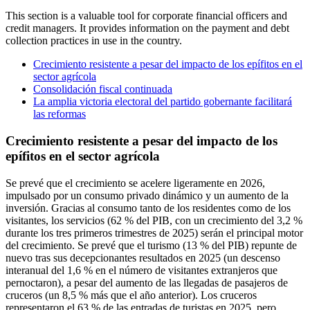
This section is a valuable tool for corporate financial officers and
credit managers. It provides information on the payment and debt
collection practices in use in the country.
Crecimiento resistente a pesar del impacto de los epífitos en el
sector agrícola
Consolidación fiscal continuada
La amplia victoria electoral del partido gobernante facilitará
las reformas
Crecimiento resistente a pesar del impacto de los
epífitos en el sector agrícola
Se prevé que el crecimiento se acelere ligeramente en 2026,
impulsado por un consumo privado dinámico y un aumento de la
inversión. Gracias al consumo tanto de los residentes como de los
visitantes, los servicios (62 % del PIB, con un crecimiento del 3,2 %
durante los tres primeros trimestres de 2025) serán el principal motor
del crecimiento. Se prevé que el turismo (13 % del PIB) repunte de
nuevo tras sus decepcionantes resultados en 2025 (un descenso
interanual del 1,6 % en el número de visitantes extranjeros que
pernoctaron), a pesar del aumento de las llegadas de pasajeros de
cruceros (un 8,5 % más que el año anterior). Los cruceros
representaron el 63 % de las entradas de turistas en 2025, pero