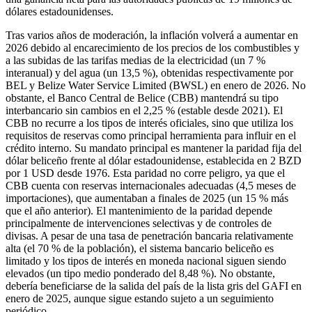
dólares estadounidenses.
Tras varios años de moderación, la inflación volverá a aumentar en
2026 debido al encarecimiento de los precios de los combustibles y
a las subidas de las tarifas medias de la electricidad (un 7 %
interanual) y del agua (un 13,5 %), obtenidas respectivamente por
BEL y Belize Water Service Limited (BWSL) en enero de 2026. No
obstante, el Banco Central de Belice (CBB) mantendrá su tipo
interbancario sin cambios en el 2,25 % (estable desde 2021). El
CBB no recurre a los tipos de interés oficiales, sino que utiliza los
requisitos de reservas como principal herramienta para influir en el
crédito interno. Su mandato principal es mantener la paridad fija del
dólar beliceño frente al dólar estadounidense, establecida en 2 BZD
por 1 USD desde 1976. Esta paridad no corre peligro, ya que el
CBB cuenta con reservas internacionales adecuadas (4,5 meses de
importaciones), que aumentaban a finales de 2025 (un 15 % más
que el año anterior). El mantenimiento de la paridad depende
principalmente de intervenciones selectivas y de controles de
divisas. A pesar de una tasa de penetración bancaria relativamente
alta (el 70 % de la población), el sistema bancario beliceño es
limitado y los tipos de interés en moneda nacional siguen siendo
elevados (un tipo medio ponderado del 8,48 %). No obstante,
debería beneficiarse de la salida del país de la lista gris del GAFI en
enero de 2025, aunque sigue estando sujeto a un seguimiento
periódico.